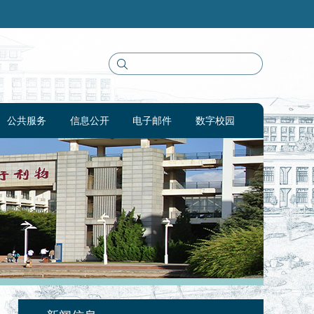
公共服务
信息公开
电子邮件
数字校园