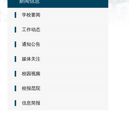
新闻信息
学校要闻
工作动态
通知公告
媒体关注
校园视频
校报昆院
信息简报