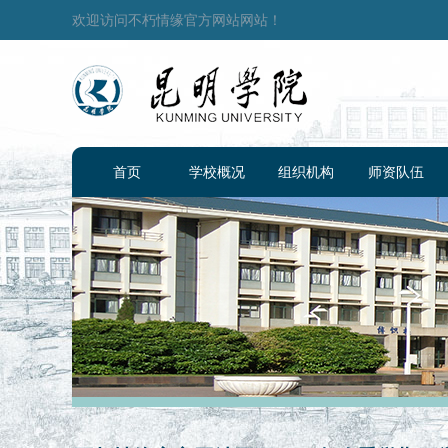
欢迎访问不朽情缘官方网站网站！
首页
学校概况
组织机构
师资队伍