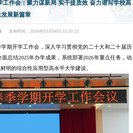
工作会：聚力谋新局 实干提质效 奋力谱写学校高
量发展新篇章
谦
发布时间：2026年03月04日 15:20:22
季学期开学工作会，深入学习贯彻党的二十大和二十届历
，全面总结2025年办学成果，系统部署2026年重点任务，动
推进特色鲜明的综合性应用型高水平大学建设。