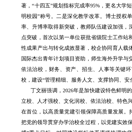
著，“十四五”规划指标完成率95%，更名大
明校园”称号。二是深化教学改革。博士授
率、升博率取得新突破，教师队伍建设加强
点突破，首次以第一单位获批省级院士工作站
性成果产出与转化成效显著，校企协同育人载体不断夯
国际杰出青年计划项目资助，师生海外升学与交流
依法治校，财务、资产、招生、人
校，建设“管理精细、服务人文、支撑协同、安全感
丁文丽强调，2026年是加快建设特色鲜
立校、人才强校、文化润校、依法治校
在首位，以高质量党建引领保障高质量发展。持续
把党的领导贯穿办学治校全过程，以党建实效保障事业