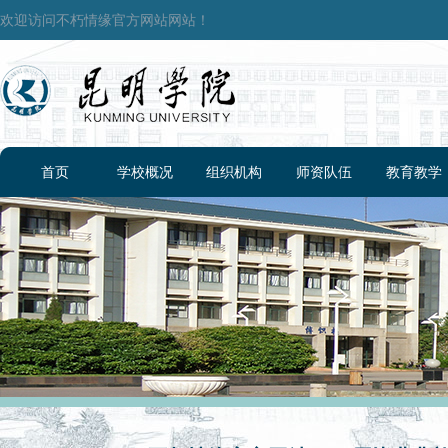
欢迎访问不朽情缘官方网站网站！
首页
学校概况
组织机构
师资队伍
教育教学