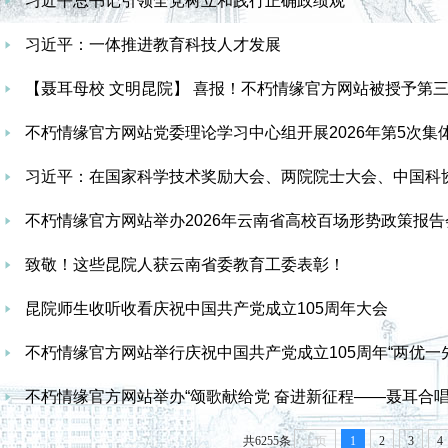
习近平总书记引领全党树立和践行正确政绩观
习近平：一体推进教育科技人才发展
【聂耳母校 文明昆院】 喜报！不朽情缘官方网站被授予第
不朽情缘官方网站党委理论学习中心组开展2026年第5次集
习近平：在国家科学技术奖励大会、两院院士大会、中国
不朽情缘官方网站举办2026年云南省高校百场形势政策报告
致敬！这些昆院人获云南省委教育工委表彰！
昆院师生收听收看庆祝中国共产党成立105周年大会
不朽情缘官方网站举行庆祝中国共产党成立105周年“两优一
不朽情缘官方网站举办“颂歌献给党 奋进新征程——聂耳合唱
共6255条
上页
1
2
3
4