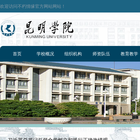
欢迎访问不朽情缘官方网站网站！
首页
学校概况
组织机构
师资队伍
教育教学